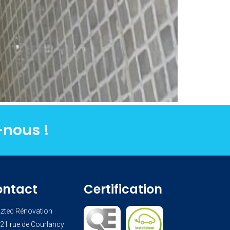
-nous !
ontact
Certification
ztec Rénovation
21 rue de Courlancy