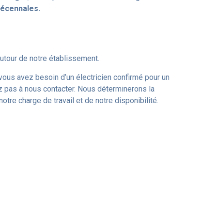
décennales.
utour de notre établissement.
vous
avez
besoin
d
’
un
électricien
confirmé
pour
un
z
pas
à
nous
contacter
.
Nous
déterminerons
la
notre
charge
de
travail
et
de
notre
disponibilité
.