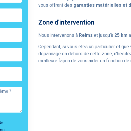
vous offrant des
garanties matérielles et 
Zone d'intervention
Nous intervenons à
Reims
et jusqu’à
25 km
a
Cependant
,
si
vous
êtes
un
particulier
et
que
dépannage
en
dehors
de
cette
zone
,
n
’
hésite
meilleure
façon
de
vous
aider
en
fonction
de
de
 en