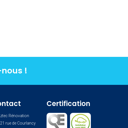
-nous !
ontact
Certification
ztec Rénovation
21 rue de Courlancy