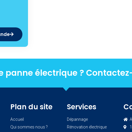
ande
e panne électrique ? Contactez
Plan du site
Services
C
Accueil
Dépannage
A
Qui sommes nous ?
Rénovation électrique
1