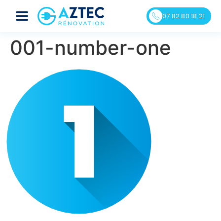
07 82 80 18 21
001-number-one